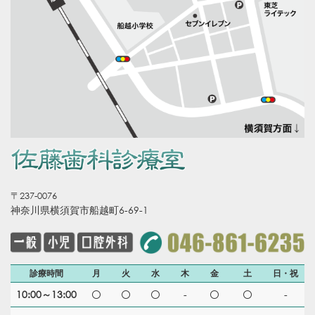
〒237-0076
神奈川県横須賀市船越町6-69-1
診療時間
月
火
水
木
金
土
日・祝
10:00～13:00
-
-