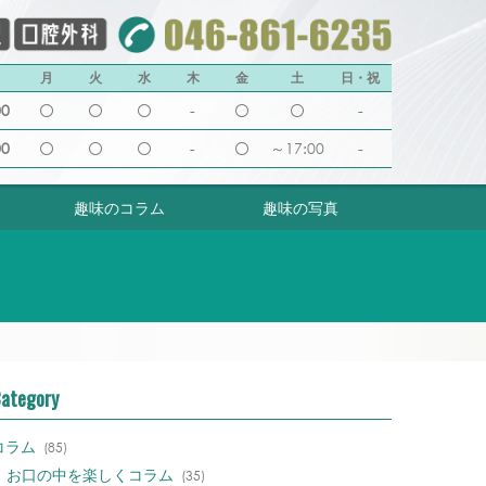
月
火
水
木
金
土
日・祝
00
-
-
00
-
～17:00
-
趣味のコラム
趣味の写真
ategory
コラム
(85)
お口の中を楽しくコラム
(35)