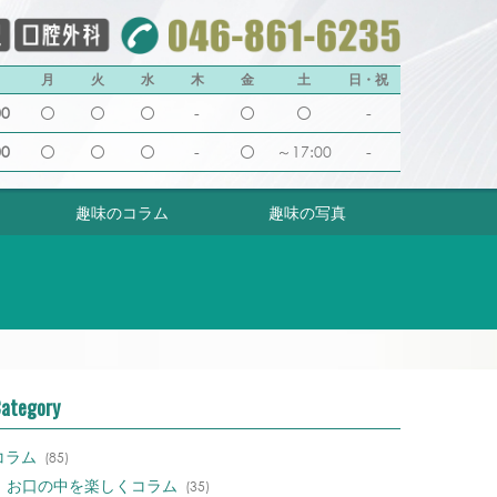
月
火
水
木
金
土
日・祝
00
-
-
00
-
～17:00
-
趣味のコラム
趣味の写真
ategory
コラム
(85)
お口の中を楽しくコラム
(35)