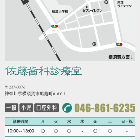
〒237-0076
神奈川県横須賀市船越町6-69-1
診療時間
月
火
水
木
金
土
日・祝
10:00～13:00
-
-