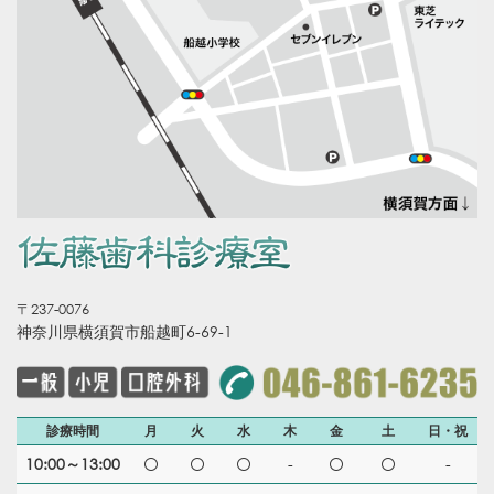
〒237-0076
神奈川県横須賀市船越町6-69-1
診療時間
月
火
水
木
金
土
日・祝
10:00～13:00
-
-