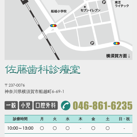
〒237-0076
神奈川県横須賀市船越町6-69-1
診療時間
月
火
水
木
金
土
日・祝
10:00～13:00
-
-