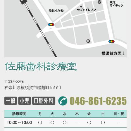
〒237-0076
神奈川県横須賀市船越町6-69-1
診療時間
月
火
水
木
金
土
日・祝
10:00～13:00
-
-