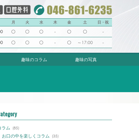
月
火
水
木
金
土
日・祝
00
-
-
00
-
～17:00
-
趣味のコラム
趣味の写真
ategory
コラム
(85)
お口の中を楽しくコラム
(35)