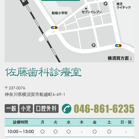
〒237-0076
神奈川県横須賀市船越町6-69-1
診療時間
月
火
水
木
金
土
日・祝
10:00～13:00
-
-