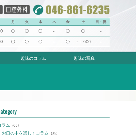
月
火
水
木
金
土
日・祝
00
-
-
00
-
～17:00
-
趣味のコラム
趣味の写真
ategory
コラム
(85)
お口の中を楽しくコラム
(35)