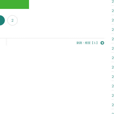
1
2
釧路・根室【１】