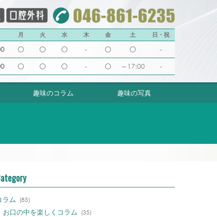
月
火
水
木
金
土
日・祝
00
-
-
00
-
～17:00
-
趣味のコラム
趣味の写真
ategory
コラム
(85)
お口の中を楽しくコラム
(35)